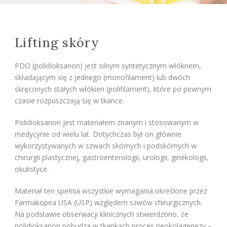
Lifting skóry
PDO (
polidioksanon
) jest silnym syntetycznym wł
óknem,
składającym się z jednego (monofilament) lub dwóch
skręconych stałych włókien (polifilament), które po pewnym
czasie rozpuszczają się w tkance.
Polidioksanon
jest materiałem znanym i stosowanym w
medycynie od wielu lat. Dotychczas był on gł
ównie
wykorzystywanych w szwach skórnych i podskórnych w
chirurgii plastycznej, gastroenterologii, urologii, ginekologii,
okulistyce.
Materiał ten spełnia wszystkie wymagania określone przez
Farmakopea USA (USP) względem szw
ów chirurgicznych.
Na podstawie obserwacji klinicznych stwierdzono, że
polidioksanon
pobudza w tkankach proces neokolagenezy –