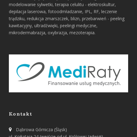
modelowanie sylwetki, terapia celulitu - elektroskultur,
depilacja laserowa, fotoodmładzanie, IPL, RF, leczenie
trądziku, redukcja zmarszczek, blizn, przebarwień - peeling
kawitacyjny, ultradźwięki, peelingi medyczne,
mikrodermabrazja, oxybrazja, mezoterapia.
Kontakt
Dąbrowa Górnicza (Śląsk)
ul. Kołłątaja 24 (wejście od ul. Królowej Jadwigi)