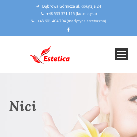
Dąbrowa Górnicza ul. Kołłątaja 24
+48 533 371 115 (kosmetyka)
+48 601 404 704 (medycyna estetyczna)
Nici