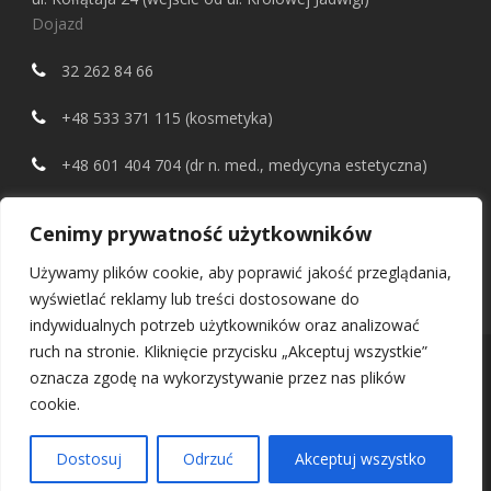
Dojazd
32 262 84 66
+48 533 371 115 (kosmetyka)
+48 601 404 704 (dr n. med., medycyna estetyczna)
Cenimy prywatność użytkowników
Odwiedź nasz
sklep
Używamy plików cookie, aby poprawić jakość przeglądania,
wyświetlać reklamy lub treści dostosowane do
indywidualnych potrzeb użytkowników oraz analizować
ruch na stronie. Kliknięcie przycisku „Akceptuj wszystkie”
oznacza zgodę na wykorzystywanie przez nas plików
cookie.
Copyright © 2024 · All Rights Reserved · Estetica Laser-Med –
Dostosuj
Odrzuć
Akceptuj wszystko
fryzjer, kosmetyka, medycyna estetyczna