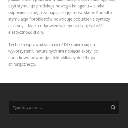
czyli stymuluje produkcję nowego kolagenu – białka
odpowiedzialnego za napięcie i jędrność skóry. Ponadto
stymulacja fibroblastów powoduje pobudzenie syntezy
elastyny – białka odpowiedzialnego za sprężystość i
elastyczność skóry.
Technika wprowadzania nici PDO opiera się na
wykorzystaniu naturalnych linii napięcia skóry, co
dodatkowo powoduje efekt zbliżony do liftingu
chirurgicznego.